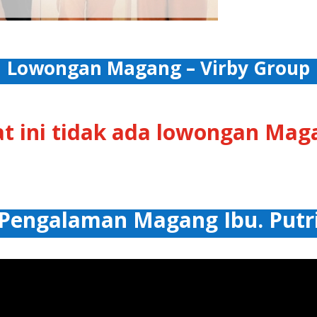
Lowongan Magang – Virby Group
at ini tidak ada lowongan Mag
Pengalaman Magang Ibu. Putr