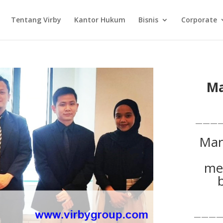
Tentang Virby
Kantor Hukum
Bisnis
Corporate
Ma
———
Mar
me
————